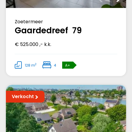
Zoetermeer
Gaardedreef 79
€ 525.000 ,- k.k.
2
128 m
4
A+
Verkocht