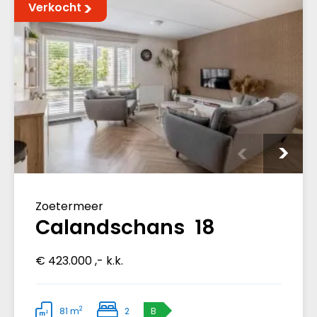
Verkocht
Zoetermeer
Calandschans 18
€ 423.000 ,- k.k.
2
81 m
2
B