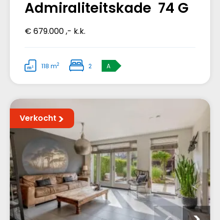
Admiraliteitskade 74 G
€ 679.000 ,- k.k.
2
118 m
2
A
Verkocht