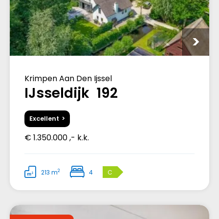
Krimpen Aan Den Ijssel
IJsseldijk 192
Excellent
€ 1.350.000 ,- k.k.
2
213 m
4
C