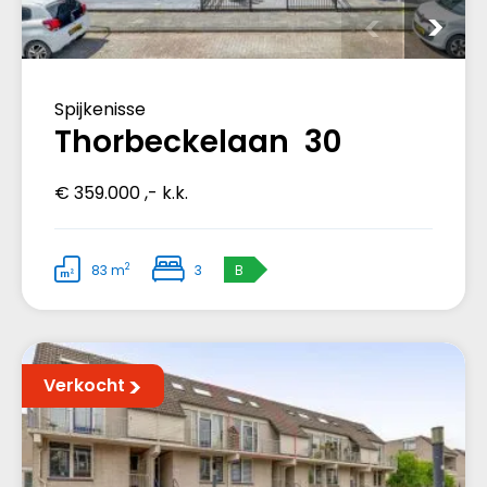
Spijkenisse
Thorbeckelaan 30
€ 359.000 ,- k.k.
2
83 m
3
B
Verkocht