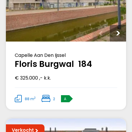
Capelle Aan Den Ijssel
Floris Burgwal 184
€ 325.000 ,- k.k.
2
88 m
2
A
Verkocht