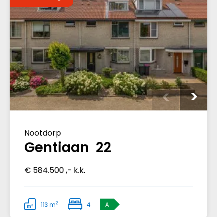
Nootdorp
Gentiaan 22
€ 584.500 ,- k.k.
2
113 m
4
A