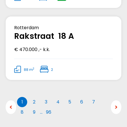
Verkocht
Rotterdam
Rakstraat 18 A
€ 470.000 ,- k.k.
2
88 m
2
1
2
3
4
5
6
7
8
9
…
96