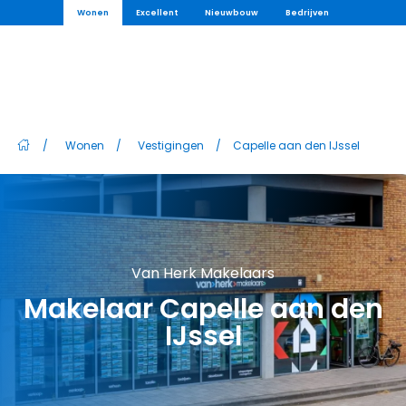
Wonen
Excellent
Nieuwbouw
Bedrijven
/
Wonen
/
Vestigingen
/
Capelle aan den IJssel
Van Herk Makelaars
Makelaar Capelle aan den
IJssel