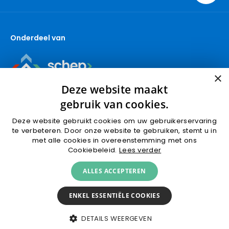
Berkel en Rodenrijs
Nieuwbouw
Capelle aan den IJssel
Bedrijven
Onderdeel van
Den Haag
Over ons
Gouda
Contact
Gouda (Bedrijfsmakelaars)
×
Krimpen aan den IJssel
Deze website maakt
Nieuwbouw
gebruik van cookies.
Nootdorp
Deze website gebruikt cookies om uw gebruikerservaring
Pijnacker
te verbeteren. Door onze website te gebruiken, stemt u in
met alle cookies in overeenstemming met ons
Ridderkerk
Algemene voorwaarden
Privacyverklaring
Cookiebeleid.
Lees verder
Rotterdam
Cookies
Klachtafhandeling
ALLES ACCEPTEREN
Rotterdam (Bedrijfsmakelaars)
© 2026 van Herk makelaars
KVK 24341779
Schoonhoven
ENKEL ESSENTIËLE COOKIES
Spijkenisse
Zevenbergen
DETAILS WEERGEVEN