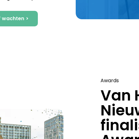
f wachten
Awards
Van 
Nieu
final