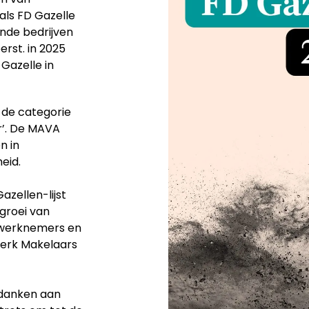
als FD Gazelle
ende bedrijven
erst. in 2025
Gazelle in
 de categorie
r’. De MAVA
n in
eid.
azellen-lijst
tgroei van
 werknemers en
erk Makelaars
 danken aan