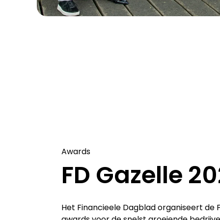
Awards
FD Gazelle 2
Het Financieele Dagblad organiseert de 
awards voor de snelst groeiende bedrijv