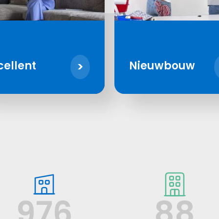
cellent
Nieuwbouw
976
88