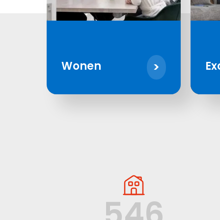
Wonen
Ex
546