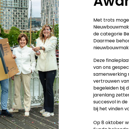
Awar
Met trots mogen
Nieuwbouwmakel
de categorie B
Daarmee behore
nieuwbouwmake
Deze finaleplaa
van ons gespec
samenwerking 
vertrouwen van 
begeleiden bij
jarenlang zette
succesvol in de
bij het vinden v
Op 8 oktober w