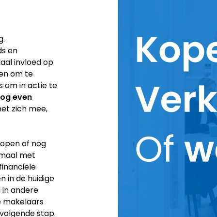
g.
ds en
aal invloed op
ken om te
 om in actie te
nog even
et zich mee,
rkopen of nog
lemaal met
financiële
 in de huidige
l in andere
ze makelaars
 volgende stap.