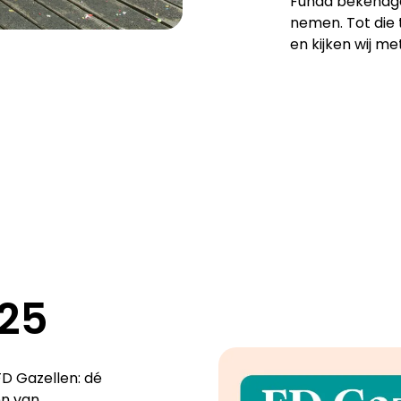
Funda bekendge
nemen. Tot die 
en kijken wij me
025
FD Gazellen: dé
en van