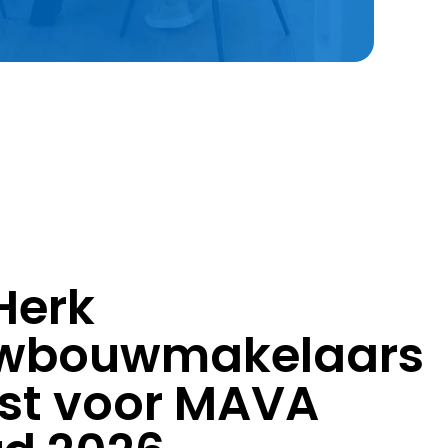
Herk
wbouwmakelaars
ist voor MAVA