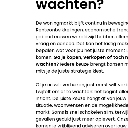
wachten?
De woningmarkt blijft continu in bewegin
Renteontwikkelingen, economische tren
gebeurtenissen wereldwijd hebben allem
vraag en aanbod. Dat kan het lastig ma
bepalen wat voor jou het juiste moment is
komen.
Ga je kopen, verkopen of toch 
wachten?
Iedere keuze brengt kansen m
mits je de juiste strategie kiest.
Of je nu wilt verhuizen, juist eerst wilt ve
twijfelt om af te wachten: het begint al
inzicht. De juiste keuze hangt af van jouw 
situatie, woonwensen en de mogelijkheden
markt. Soms is snel schakelen slim, terwij
gevallen geduld juist meer oplevert. On
komen je vrijblijvend adviseren over jouw