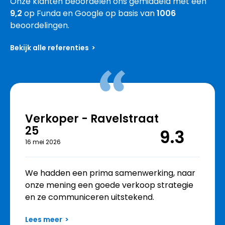
Onze klanten beoordelen ons gemiddeld met een
9,2
op Funda en Google op basis van
1006
beoordelingen.
Bekijk alle referenties
Verkoper - Ravelstraat
25
9.3
16 mei 2026
We hadden een prima samenwerking, naar
onze mening een goede verkoop strategie
en ze communiceren uitstekend.
Lees meer