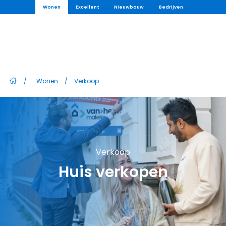
Wonen
Excellent
Nieuwbouw
Bedrijven
/
Wonen
/
Verkoop
Verkoop
Huis verkopen