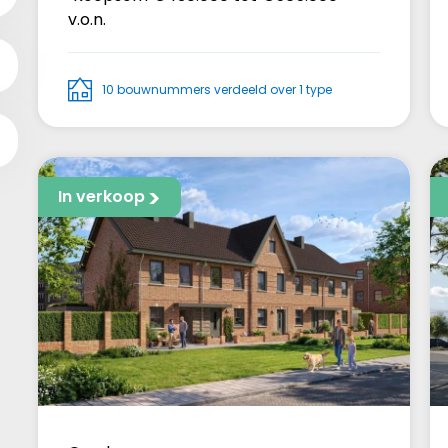
v.o.n.
10 bouwnummers verdeeld over 1 type
In verkoop