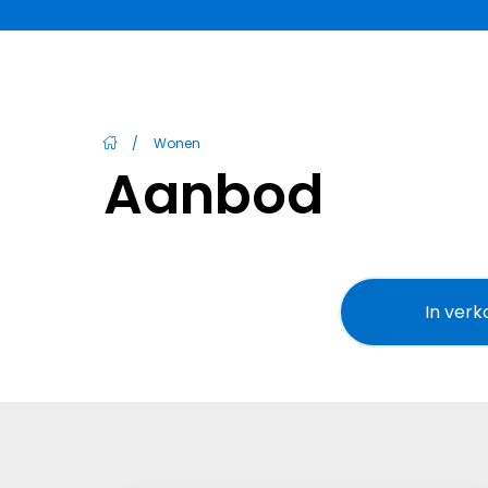
/
Wonen
Aanbod
In ver