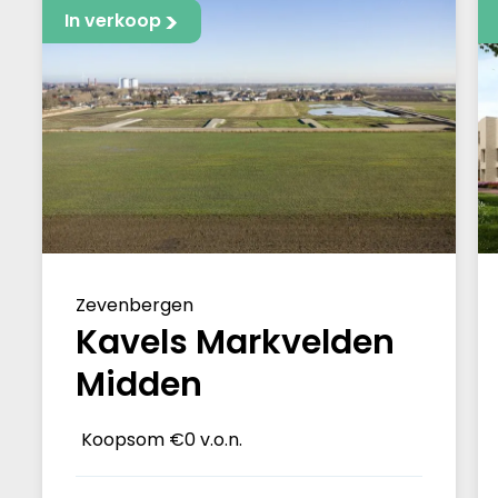
In verkoop
Zevenbergen
Kavels Markvelden
Midden
Koopsom
€0 v.o.n.