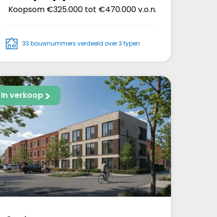
Koopsom
€325.000 tot €470.000 v.o.n.
33 bouwnummers verdeeld over 3 typen
In verkoop