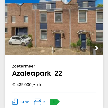
Zoetermeer
Azaleapark 22
€ 435.000 ,- k.k.
2
114 m
5
B