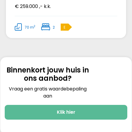
€ 259.000 ,- k.k.
2
70 m
2
E
Binnenkort jouw huis in
ons aanbod?
Vraag een gratis waardebepaling
aan
Klik hier