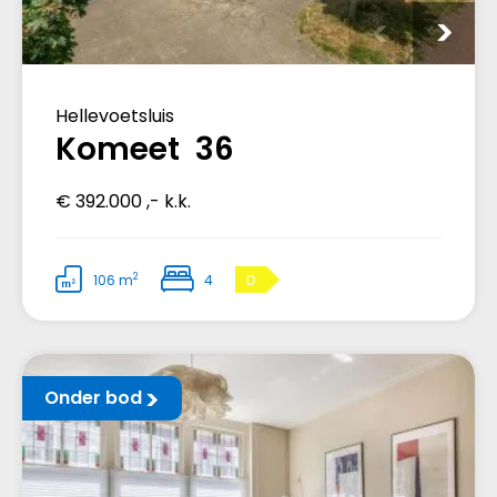
Hellevoetsluis
Komeet 36
€ 392.000 ,- k.k.
2
106 m
4
D
Onder bod