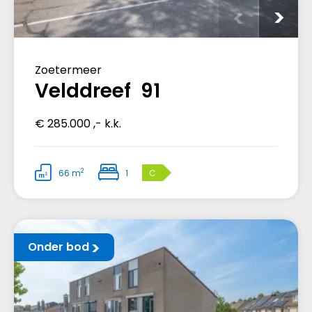
Zoetermeer
Velddreef 91
€ 285.000 ,- k.k.
2
66 m
1
C
Onder bod