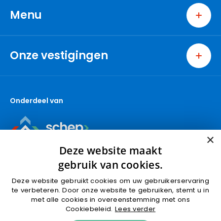
Menu
Home
Wonen
Onze vestigingen
Excellent
Berkel en Rodenrijs
Nieuwbouw
Capelle aan den IJssel
Bedrijven
Onderdeel van
Den Haag
Over ons
Gouda
Contact
Gouda (Bedrijfsmakelaars)
×
Krimpen aan den IJssel
Deze website maakt
Nieuwbouw
gebruik van cookies.
Nootdorp
Deze website gebruikt cookies om uw gebruikerservaring
Pijnacker
te verbeteren. Door onze website te gebruiken, stemt u in
met alle cookies in overeenstemming met ons
Ridderkerk
Algemene voorwaarden
Privacyverklaring
Cookiebeleid.
Lees verder
Rotterdam