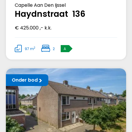
Capelle Aan Den Ijssel
Haydnstraat 136
€ 425.000 ,- k.k.
2
97 m
2
A
Onder bod