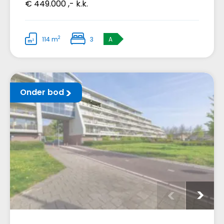
€ 449.000 ,- k.k.
2
114 m
3
A
Onder bod