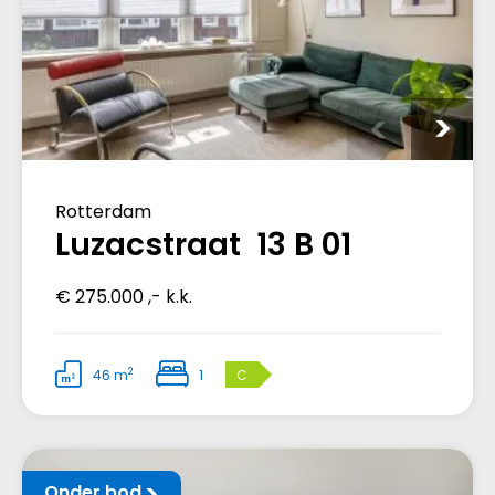
Rotterdam
Luzacstraat 13 B 01
€ 275.000 ,- k.k.
2
46 m
1
C
Onder bod