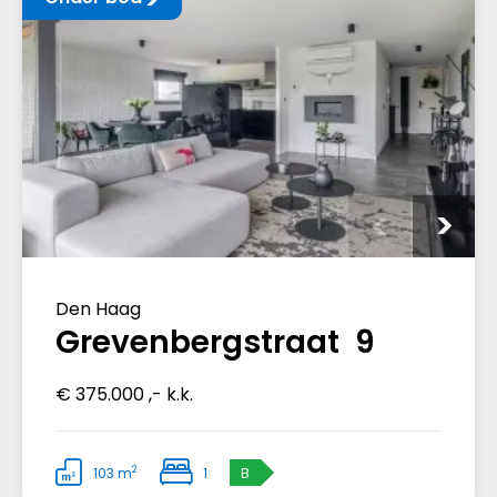
Den Haag
Grevenbergstraat 9
€ 375.000 ,- k.k.
2
103 m
1
B