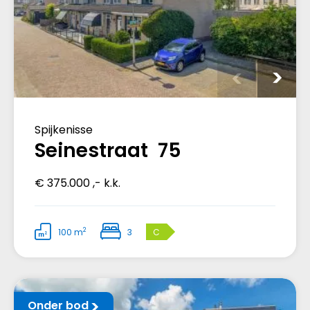
Spijkenisse
Seinestraat 75
€ 375.000 ,- k.k.
2
100 m
3
C
Onder bod