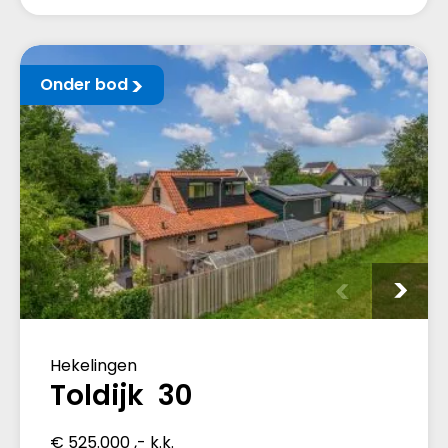
Onder bod
Hekelingen
Toldijk 30
€ 525.000 ,- k.k.