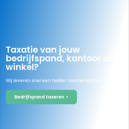
Bouwjaar
1990
Taxatie van jouw
bedrijfspand, kantoor of
winkel?
Wij leveren snel een helder taxatierapport
Bedrijfspand taxeren