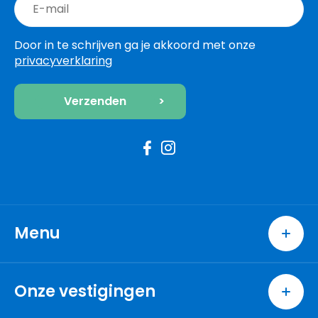
Door in te schrijven ga je akkoord met onze
privacyverklaring
Menu
Home
Wonen
Onze vestigingen
Excellent
Berkel en Rodenrijs