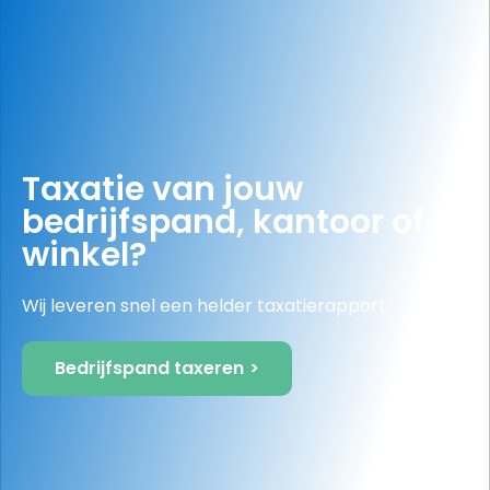
Bouwjaar
1987
Taxatie van jouw
bedrijfspand, kantoor of
winkel?
Wij leveren snel een helder taxatierapport
Bedrijfspand taxeren