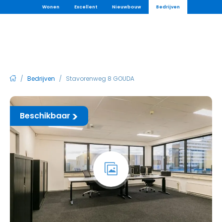
Wonen
Excellent
Nieuwbouw
Bedrijven
/
Bedrijven
/
Stavorenweg 8 GOUDA
Beschikbaar