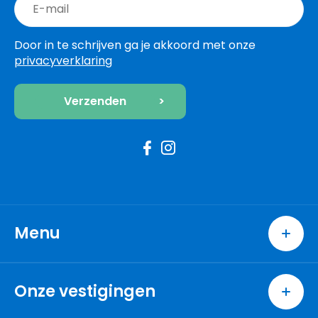
Door in te schrijven ga je akkoord met onze
privacyverklaring
Menu
Home
Wonen
Onze vestigingen
Excellent
Berkel en Rodenrijs