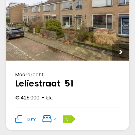
Moordrecht
Leliestraat 51
€ 425.000 ,- k.k.
2
116 m
4
C