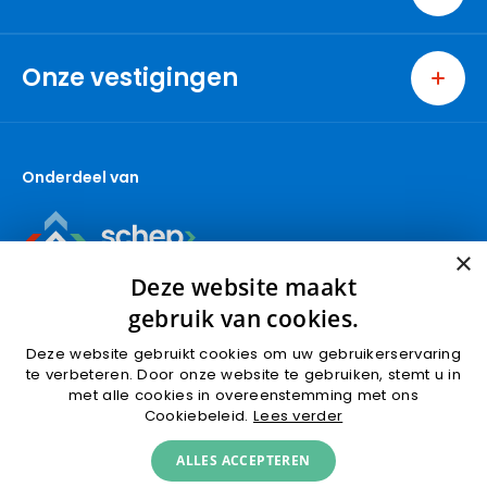
Home
Wonen
Onze vestigingen
Excellent
Berkel en Rodenrijs
Nieuwbouw
Capelle aan den IJssel
Bedrijven
Onderdeel van
Den Haag
Over ons
Gouda
Contact
Gouda (Bedrijfsmakelaars)
×
Krimpen aan den IJssel
Deze website maakt
Nieuwbouw
gebruik van cookies.
Nootdorp
Deze website gebruikt cookies om uw gebruikerservaring
Pijnacker
te verbeteren. Door onze website te gebruiken, stemt u in
met alle cookies in overeenstemming met ons
Ridderkerk
Algemene voorwaarden
Privacyverklaring
Cookiebeleid.
Lees verder
Rotterdam
Cookies
Klachtafhandeling
ALLES ACCEPTEREN
Rotterdam (Bedrijfsmakelaars)
© 2026 van Herk makelaars
KVK 24341779