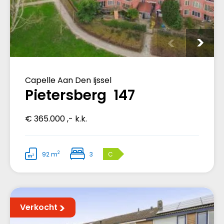
Capelle Aan Den Ijssel
Pietersberg 147
€ 365.000 ,- k.k.
2
92 m
3
C
Verkocht