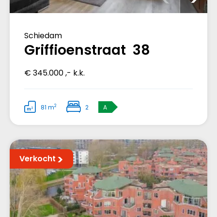
Schiedam
Griffioenstraat 38
€ 345.000 ,- k.k.
2
81 m
2
A
Verkocht