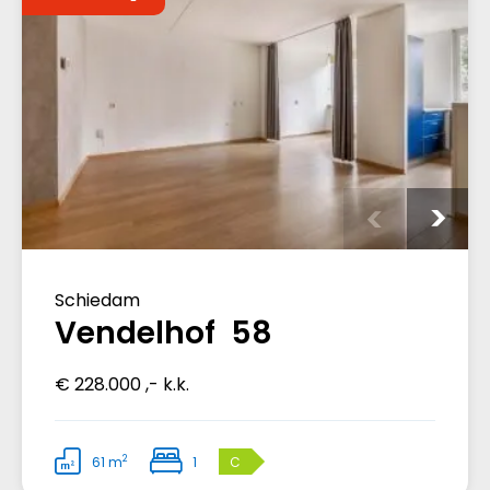
Schiedam
Vendelhof 58
€ 228.000 ,- k.k.
2
61 m
1
C