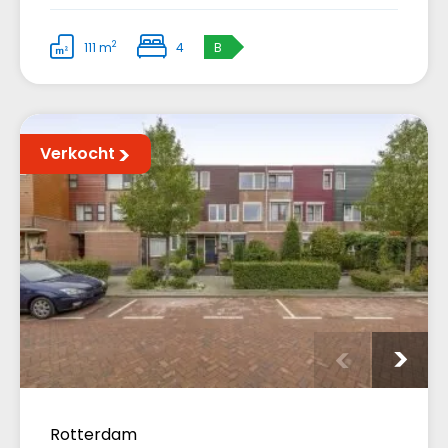
2
111 m
4
B
Verkocht
Rotterdam