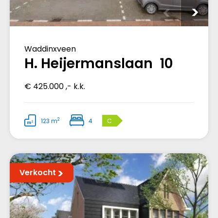
Waddinxveen
H. Heijermanslaan 10
€ 425.000 ,- k.k.
2
123 m
4
C
Verkocht