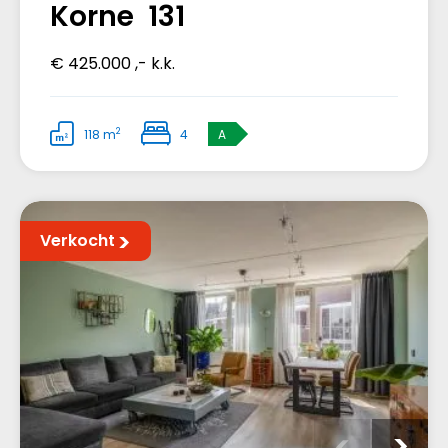
Korne 131
€ 425.000 ,- k.k.
2
118 m
4
A
Verkocht