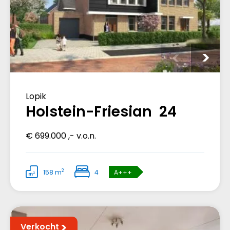
Lopik
Holstein-Friesian 24
€ 699.000 ,- v.o.n.
2
158 m
4
A+++
Verkocht