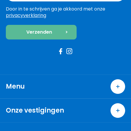
Door in te schrijven ga je akkoord met onze
privacyverklaring
Menu
Home
Wonen
Onze vestigingen
Excellent
Berkel en Rodenrijs
Nieuwbouw
Capelle aan den IJssel