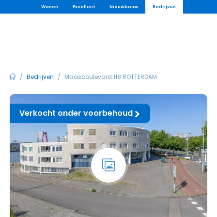
Wonen
Excellent
Nieuwbouw
Bedrijven
/
Bedrijven
/
Maasboulevard 118 ROTTERDAM
Verkocht onder voorbehoud